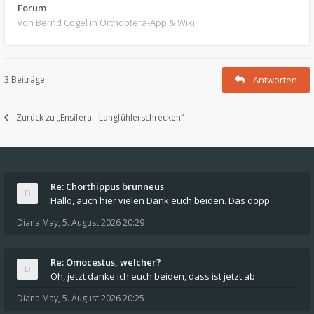
Forum
von Bernd Cogel
in Orthoptera-App & Wiki
3 Beiträge
Antworten
Zurück zu „Ensifera - Langfühlerschrecken“
Re: Chorthippus brunneus
Hallo, auch hier vielen Dank euch beiden. Das dopp
Diana May
,
5. August 2026 20:29
Re: Omocestus, welcher?
Oh, jetzt danke ich euch beiden, dass ist jetzt ab
Diana May
,
5. August 2026 20:25