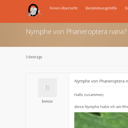
Foren-Übersicht
Bestimmungshilfe
E
Nymphe von Phaneroptera nana?
3 Beiträge
Nymphe von Phaneroptera n
Hallo zusammen,
bvnizo
diese Nymphe habe ich am Rhei