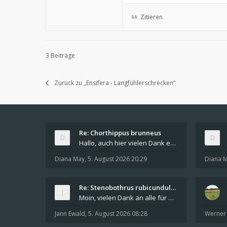
Zitieren
3 Beiträge
Zurück zu „Ensifera - Langfühlerschrecken“
Re: Chorthippus brunneus
Hallo, auch hier vielen Dank euch beiden. Das dopp
Diana May
,
5. August 2026 20:29
Diana 
Re: Stenobothrus rubicundulus?
Moin, vielen Dank an alle für die Hinweise und di
Jann Ewald
,
5. August 2026 08:28
Werner 