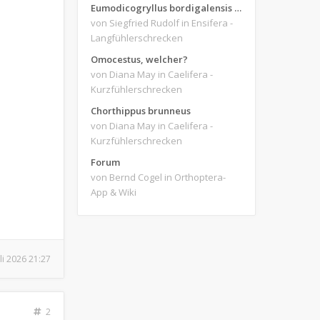
Eumodicogryllus bordigalensis am Licht? = bestätigt
von Siegfried Rudolf
in Ensifera -
Langfühlerschrecken
Omocestus, welcher?
von Diana May
in Caelifera -
Kurzfühlerschrecken
Chorthippus brunneus
von Diana May
in Caelifera -
Kurzfühlerschrecken
Forum
von Bernd Cogel
in Orthoptera-
App & Wiki
uli 2026 21:27
2