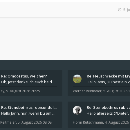
5. J
Re: Omocestus, welcher?
Oh, jetzt danke ich euch beiden, dass ist jetzt ab
May
,
5. August 2026 20:25
Werner Reitmeier
,
5. August 2026 
Re: Stenobothrus rubicundulus?
Hallo Jann, nun, wenn Du am Paracaloptenus-Platz
Reitmeier
,
5. August 2026 08:08
Florin Rutschmann
,
4. August 2026