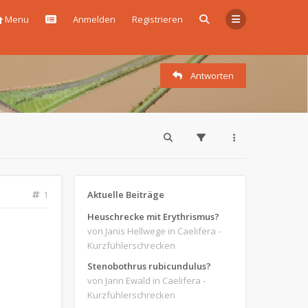
Menu
Anmelden
Registrieren
Antworten
Aktuelle Beiträge
1
Heuschrecke mit Erythrismus?
von Janis Hellwege
in Caelifera -
Kurzfühlerschrecken
Stenobothrus rubicundulus?
von Jann Ewald
in Caelifera -
Kurzfühlerschrecken