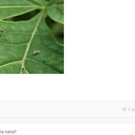
2. J
ra nana?