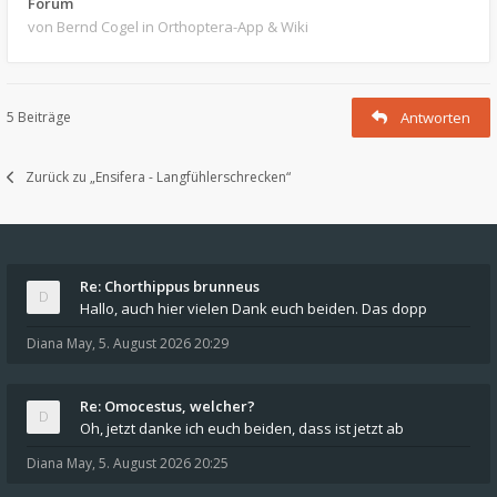
Forum
von Bernd Cogel
in Orthoptera-App & Wiki
5 Beiträge
Antworten
Zurück zu „Ensifera - Langfühlerschrecken“
Re: Chorthippus brunneus
Hallo, auch hier vielen Dank euch beiden. Das dopp
Diana May
,
5. August 2026 20:29
Re: Omocestus, welcher?
Oh, jetzt danke ich euch beiden, dass ist jetzt ab
Diana May
,
5. August 2026 20:25