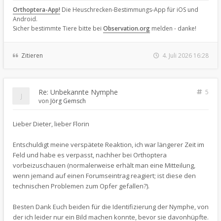
Orthoptera-App!
Die Heuschrecken-Bestimmungs-App für iOS und
Android.
Sicher bestimmte Tiere bitte bei
Observation.org
melden - danke!
Zitieren
4. Juli 2026 16:28
Re: Unbekannte Nymphe
5
von
Jörg Gemsch
Lieber Dieter, lieber Florin
Entschuldigt meine verspätete Reaktion, ich war längerer Zeit im
Feld und habe es verpasst, nachher bei Orthoptera
vorbeizuschauen (normalerweise erhält man eine Mitteilung,
wenn jemand auf einen Forumseintrag reagiert; ist diese den
technischen Problemen zum Opfer gefallen?).
Besten Dank Euch beiden für die Identifizierung der Nymphe, von
der ich leider nur ein Bild machen konnte, bevor sie davonhüpfte.