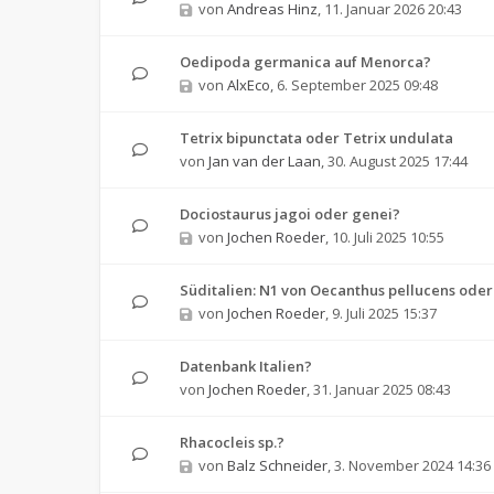
von
Andreas Hinz
,
11. Januar 2026 20:43
Oedipoda germanica auf Menorca?
von
AlxEco
,
6. September 2025 09:48
Tetrix bipunctata oder Tetrix undulata
von
Jan van der Laan
,
30. August 2025 17:44
Dociostaurus jagoi oder genei?
von
Jochen Roeder
,
10. Juli 2025 10:55
Süditalien: N1 von Oecanthus pellucens oder
von
Jochen Roeder
,
9. Juli 2025 15:37
Datenbank Italien?
von
Jochen Roeder
,
31. Januar 2025 08:43
Rhacocleis sp.?
von
Balz Schneider
,
3. November 2024 14:36