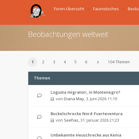
Foren-Übersicht
Faunistisches
Beoba
Beobachtungen weltweit
1
2
3
4
5
6
104 Themen
Themen
Logusta migratori, in Montenegro?
von
Diana May
,
3. Juni 2026 11:19
Buckelschrecke Nord-Fuerteventura
von
Seehas
,
31. Januar 2026 21:23
Unbekannte Heuschrecke aus Kenia