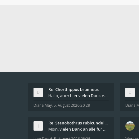
Re: Chorthippus brunneus
Hallo, auch hier vielen Dank euch beiden. Das dopp
Diana May
,
5. August 2026 20:29
Diana 
Re: Stenobothrus rubicundulus?
Moin, vielen Dank an alle für die Hinweise und di
Jann Ewald
,
5. August 2026 08:28
Werner 