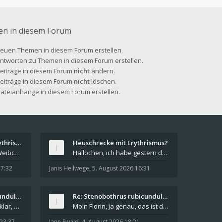
en in diesem Forum
euen Themen in diesem Forum erstellen.
ntworten zu Themen in diesem Forum erstellen.
Beiträge in diesem Forum
nicht
ändern.
Beiträge in diesem Forum
nicht
löschen.
ateianhänge in diesem Forum erstellen.
Re: Heuschrecke mit Erythrismus?
Heuschrecke mit Erythrismus?
Hallo Janis, Du hast ein Weibchen der Roten Keule
Hallöchen, ich habe gestern diese Heuschrecke auf
17:32
Janis Hellwege
,
5. August 2026 16:31
Re: Stenobothrus rubicundulus?
Re: Stenobothrus rubicundulus?
Hallo allerseits @Dieter, klar, da hast du natürl
Moin Florin, ja genau, das ist das Gebiet südlich
 23:37
Jann Ewald
,
4. August 2026 18:21