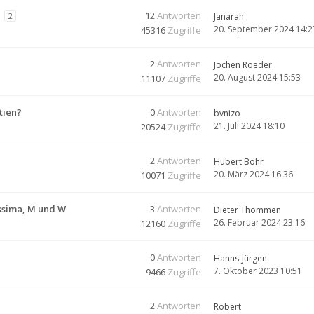
12
Antworten
2
Janarah
20. September 2024 14:2
45316
Zugriffe
2
Antworten
Jochen Roeder
20. August 2024 15:53
11107
Zugriffe
tien?
0
Antworten
bvnizo
21. Juli 2024 18:10
20524
Zugriffe
2
Antworten
Hubert Bohr
20. März 2024 16:36
10071
Zugriffe
ssima, M und W
3
Antworten
Dieter Thommen
26. Februar 2024 23:16
12160
Zugriffe
0
Antworten
Hanns-Jürgen
7. Oktober 2023 10:51
9466
Zugriffe
2
Antworten
Robert