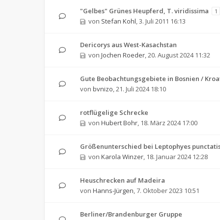
"Gelbes" Grünes Heupferd, T. viridissima
1
von
Stefan Kohl
,
3. Juli 2011 16:13
Dericorys aus West-Kasachstan
von
Jochen Roeder
,
20. August 2024 11:32
Gute Beobachtungsgebiete in Bosnien / Kroa
von
bvnizo
,
21. Juli 2024 18:10
rotflügelige Schrecke
von
Hubert Bohr
,
18. März 2024 17:00
Größenunterschied bei Leptophyes punctati
von
Karola Winzer
,
18. Januar 2024 12:28
Heuschrecken auf Madeira
von
Hanns-Jürgen
,
7. Oktober 2023 10:51
Berliner/Brandenburger Gruppe