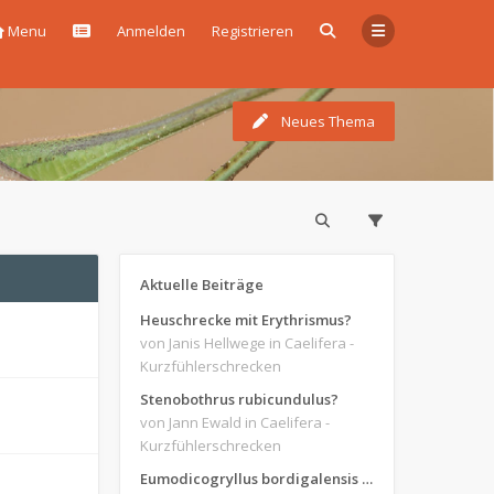
Menu
Anmelden
Registrieren
Neues Thema
Aktuelle Beiträge
Heuschrecke mit Erythrismus?
von Janis Hellwege
in Caelifera -
Kurzfühlerschrecken
Stenobothrus rubicundulus?
von Jann Ewald
in Caelifera -
Kurzfühlerschrecken
Eumodicogryllus bordigalensis am Licht? = bestätigt