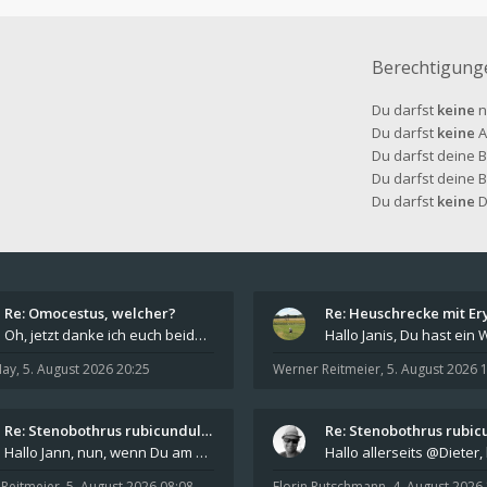
Berechtigung
Du darfst
keine
n
Du darfst
keine
A
Du darfst deine 
Du darfst deine 
Du darfst
keine
D
Re: Omocestus, welcher?
Oh, jetzt danke ich euch beiden, dass ist jetzt ab
May
,
5. August 2026 20:25
Werner Reitmeier
,
5. August 2026 
Re: Stenobothrus rubicundulus?
Hallo Jann, nun, wenn Du am Paracaloptenus-Platz
Reitmeier
,
5. August 2026 08:08
Florin Rutschmann
,
4. August 2026