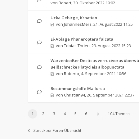
von
Robert
,
30. Oktober 2022 19:02
Ucka Gebirge, Kroatien
von
JohannesMerz
,
21. August 2022 11:25
Ei-Ablage Phaneroptera falcata
von
Tobias Thrien
,
29. August 2022 15:23
Warzenbeißer Decticus verrucivorus überwält
Beißschrecke Platycleis albopunctata
von
Roberto
,
4. September 2021 10:56
Bestimmungshilfe Mallorca
von
Christian94
,
26. September 2021 22:37
1
2
3
4
5
6
104 Themen
Zurück zur Foren-Übersicht