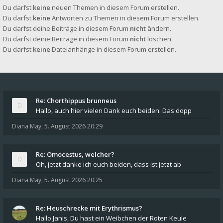
Du darfst
keine
neuen Themen in diesem Forum erstellen.
Du darfst
keine
Antworten zu Themen in diesem Forum erstellen.
Du darfst deine Beiträge in diesem Forum
nicht
ändern.
Du darfst deine Beiträge in diesem Forum
nicht
löschen.
Du darfst
keine
Dateianhänge in diesem Forum erstellen.
Re: Chorthippus brunneus
Hallo, auch hier vielen Dank euch beiden. Das dopp
Diana May
,
5. August 2026 20:29
Re: Omocestus, welcher?
Oh, jetzt danke ich euch beiden, dass ist jetzt ab
Diana May
,
5. August 2026 20:25
Re: Heuschrecke mit Erythrismus?
Hallo Janis, Du hast ein Weibchen der Roten Keule