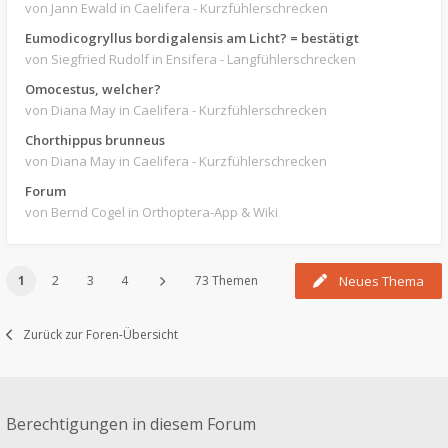
von Jann Ewald
in Caelifera - Kurzfühlerschrecken
Eumodicogryllus bordigalensis am Licht? = bestätigt
von Siegfried Rudolf
in Ensifera - Langfühlerschrecken
Omocestus, welcher?
von Diana May
in Caelifera - Kurzfühlerschrecken
Chorthippus brunneus
von Diana May
in Caelifera - Kurzfühlerschrecken
Forum
von Bernd Cogel
in Orthoptera-App & Wiki
1
2
3
4
73 Themen
Neues Thema
Zurück zur Foren-Übersicht
Berechtigungen in diesem Forum