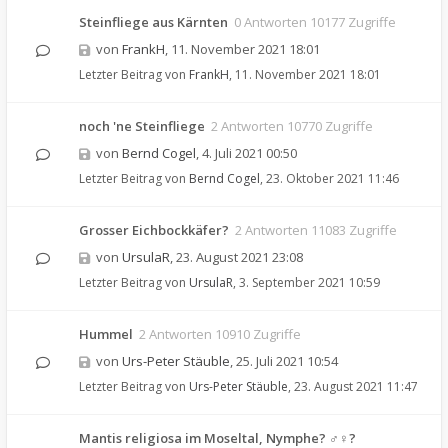
Steinfliege aus Kärnten
0 Antworten 10177 Zugriffe
von
FrankH
,
11. November 2021 18:01
Letzter Beitrag von
FrankH
,
11. November 2021 18:01
noch 'ne Steinfliege
2 Antworten 10770 Zugriffe
von
Bernd Cogel
,
4. Juli 2021 00:50
Letzter Beitrag von
Bernd Cogel
,
23. Oktober 2021 11:46
Grosser Eichbockkäfer?
2 Antworten 11083 Zugriffe
von
UrsulaR
,
23. August 2021 23:08
Letzter Beitrag von
UrsulaR
,
3. September 2021 10:59
Hummel
2 Antworten 10910 Zugriffe
von
Urs-Peter Stäuble
,
25. Juli 2021 10:54
Letzter Beitrag von
Urs-Peter Stäuble
,
23. August 2021 11:47
Mantis religiosa im Moseltal, Nymphe? ♂♀?