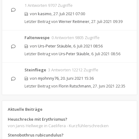
1 Antworten 9707 Zugriffe
von
kasimo
,
27. Juli 2021 07:00
Letzter Beitrag von
Werner Reitmeier
,
27. Juli 2021 09:39
Faltenwespe
0 Antworten 9805 Zugriffe
von
Urs-Peter Stäuble
,
6. Juli 2021 08:56
Letzter Beitrag von
Urs-Peter Stäuble
,
6. Juli 2021 08:56
Steinfliege
3 Antworten 12212 Zugriffe
von
mjohnny76
,
20. Juni 2021 15:36
Letzter Beitrag von
Florin Rutschmann
,
27. Juni 2021 22:35
Aktuelle Beiträge
Heuschrecke mit Erythrismus?
von Janis Hellwege
in Caelifera - Kurzfühlerschrecken
Stenobothrus rubicundulus?