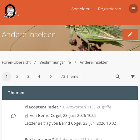
Anmelden
Registrieren
Andere Insekten
Foren-Übersicht
Bestimmungshilfe
Andere Insekten
1
2
3
4
73 Themen
Themen
Plecoptera indet.?
0 Antworten 1133 Zugriffe
von
Bernd Cogel
,
23. Juni 2026 10:02
Letzter Beitrag von
Bernd Cogel
,
23. Juni 2026 10:02
Perla grandis?
0 Antworten 521 Zugriffe