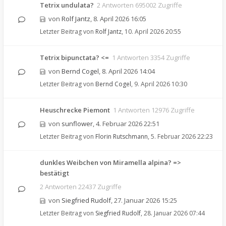
Tetrix undulata?
2 Antworten 695002 Zugriffe
von
Rolf Jantz
,
8. April 2026 16:05
Letzter Beitrag von
Rolf Jantz
,
10. April 2026 20:55
Tetrix bipunctata? <=
1 Antworten 3354 Zugriffe
von
Bernd Cogel
,
8. April 2026 14:04
Letzter Beitrag von
Bernd Cogel
,
9. April 2026 10:30
Heuschrecke Piemont
1 Antworten 12976 Zugriffe
von
sunflower
,
4. Februar 2026 22:51
Letzter Beitrag von
Florin Rutschmann
,
5. Februar 2026 22:23
dunkles Weibchen von Miramella alpina? =>
bestätigt
2 Antworten 22437 Zugriffe
von
Siegfried Rudolf
,
27. Januar 2026 15:25
Letzter Beitrag von
Siegfried Rudolf
,
28. Januar 2026 07:44