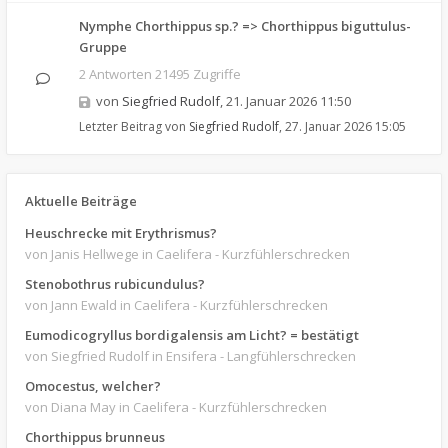
Nymphe Chorthippus sp.? => Chorthippus biguttulus-
Gruppe
2 Antworten 21495 Zugriffe
von
Siegfried Rudolf
,
21. Januar 2026 11:50
Letzter Beitrag von
Siegfried Rudolf
,
27. Januar 2026 15:05
Aktuelle Beiträge
Heuschrecke mit Erythrismus?
von Janis Hellwege
in Caelifera - Kurzfühlerschrecken
Stenobothrus rubicundulus?
von Jann Ewald
in Caelifera - Kurzfühlerschrecken
Eumodicogryllus bordigalensis am Licht? = bestätigt
von Siegfried Rudolf
in Ensifera - Langfühlerschrecken
Omocestus, welcher?
von Diana May
in Caelifera - Kurzfühlerschrecken
Chorthippus brunneus