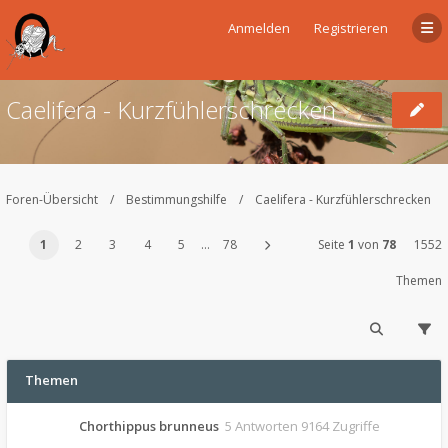
Anmelden
Registrieren
Caelifera - Kurzfühlerschrecken
Foren-Übersicht
Bestimmungshilfe
Caelifera - Kurzfühlerschrecken
1
2
3
4
5
…
78
Seite
1
von
78
1552
Themen
Themen
Chorthippus brunneus
5 Antworten 9164 Zugriffe