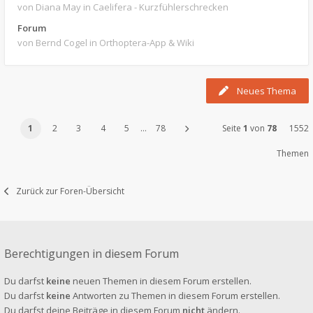
von Diana May
in Caelifera - Kurzfühlerschrecken
Forum
von Bernd Cogel
in Orthoptera-App & Wiki
Neues Thema
1
2
3
4
5
…
78
Seite
1
von
78
1552
Themen
Zurück zur Foren-Übersicht
Berechtigungen in diesem Forum
Du darfst
keine
neuen Themen in diesem Forum erstellen.
Du darfst
keine
Antworten zu Themen in diesem Forum erstellen.
Du darfst deine Beiträge in diesem Forum
nicht
ändern.