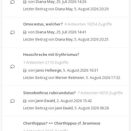
von
Diana May
,
25. Juli 2026 14:26
Letzter Beitrag von
Diana May
,
5. August 2026 20:29
Omocestus, welcher?
6 Antworten 10254 Zugriffe
von
Diana May
,
25. Juli 2026 14:41
Letzter Beitrag von
Diana May
,
5. August 2026 20:25
Heuschrecke mit Erythrismus?
1 Antworten 2110 Zugriffe
von
Janis Hellwege
,
5. August 2026 16:31
Letzter Beitrag von
Werner Reitmeier
,
5. August 2026 17:32
Stenobothrus rubicundulus?
7 Antworten 6010 Zugriffe
von
Jann Ewald
,
2. August 2026 15:42
Letzter Beitrag von
Jann Ewald
,
5. August 2026 08:28
Chorthippus? => Chorthippus cf. brunneus