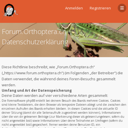
Anmelden
Registrieren
Forum.Orthoptera.ch -
Datenschutzerklärung
Diese Richtlinie beschreibt, wie „Forum.Orthoptera.ch“
(„https://www.forum.orthoptera.ch“) (im Folgenden „der Betreiber“) die
Daten verwendet, die während deines Foren-Besuchs gesammelt
werden.
Umfang und Art der Datenspeicherung
Deine Daten werden auf vier verschiedene Arten gesammelt:
Die Forensoftware phpBB erstellt bei deinem Besuch des Boards mehrere Cookies. Cookies
sind kleine Textdateien, die dein Browser als temporäre Dateien ablegt und die zwischen den
einzelnen Aufrufen des Boards erhalten bleiben. In diesen Cookies sind die aktuelle ID
deiner Sitzung (damit dir alle Seitenaufrufe zugeordnet werden können), Informationen
über die von dir gelesenen Beiträge (zur Markierung dieser als gelesen/ungelesen; sofern du
nicht angemeldet bist) sowie Informationen über deine Teilnahme an Umfragen (sofern du
nicht angemeldet bist) gespeichert. Ferner werden deine Benutzer-ID, ein