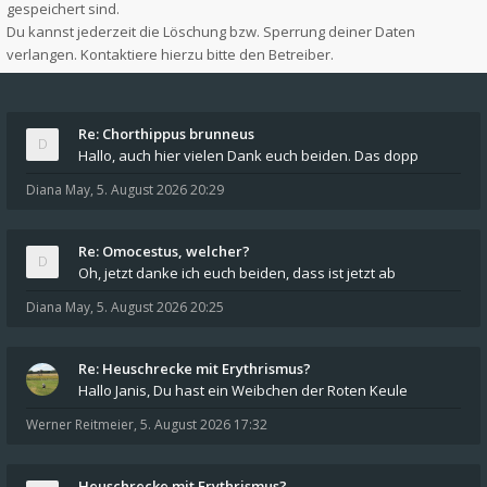
gespeichert sind.
Du kannst jederzeit die Löschung bzw. Sperrung deiner Daten
verlangen. Kontaktiere hierzu bitte den Betreiber.
Re: Chorthippus brunneus
Hallo, auch hier vielen Dank euch beiden. Das dopp
Diana May
,
5. August 2026 20:29
Re: Omocestus, welcher?
Oh, jetzt danke ich euch beiden, dass ist jetzt ab
Diana May
,
5. August 2026 20:25
Re: Heuschrecke mit Erythrismus?
Hallo Janis, Du hast ein Weibchen der Roten Keule
Werner Reitmeier
,
5. August 2026 17:32
Heuschrecke mit Erythrismus?