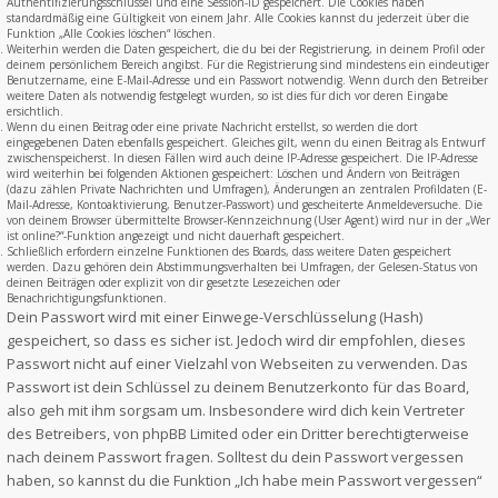
Authentifizierungsschlüssel und eine Session-ID gespeichert. Die Cookies haben
standardmäßig eine Gültigkeit von einem Jahr. Alle Cookies kannst du jederzeit über die
Funktion „Alle Cookies löschen“ löschen.
Weiterhin werden die Daten gespeichert, die du bei der Registrierung, in deinem Profil oder
deinem persönlichem Bereich angibst. Für die Registrierung sind mindestens ein eindeutiger
Benutzername, eine E-Mail-Adresse und ein Passwort notwendig. Wenn durch den Betreiber
weitere Daten als notwendig festgelegt wurden, so ist dies für dich vor deren Eingabe
ersichtlich.
Wenn du einen Beitrag oder eine private Nachricht erstellst, so werden die dort
eingegebenen Daten ebenfalls gespeichert. Gleiches gilt, wenn du einen Beitrag als Entwurf
zwischenspeicherst. In diesen Fällen wird auch deine IP-Adresse gespeichert. Die IP-Adresse
wird weiterhin bei folgenden Aktionen gespeichert: Löschen und Ändern von Beiträgen
(dazu zählen Private Nachrichten und Umfragen), Änderungen an zentralen Profildaten (E-
Mail-Adresse, Kontoaktivierung, Benutzer-Passwort) und gescheiterte Anmeldeversuche. Die
von deinem Browser übermittelte Browser-Kennzeichnung (User Agent) wird nur in der „Wer
ist online?“-Funktion angezeigt und nicht dauerhaft gespeichert.
Schließlich erfordern einzelne Funktionen des Boards, dass weitere Daten gespeichert
werden. Dazu gehören dein Abstimmungsverhalten bei Umfragen, der Gelesen-Status von
deinen Beiträgen oder explizit von dir gesetzte Lesezeichen oder
Benachrichtigungsfunktionen.
Dein Passwort wird mit einer Einwege-Verschlüsselung (Hash)
gespeichert, so dass es sicher ist. Jedoch wird dir empfohlen, dieses
Passwort nicht auf einer Vielzahl von Webseiten zu verwenden. Das
Passwort ist dein Schlüssel zu deinem Benutzerkonto für das Board,
also geh mit ihm sorgsam um. Insbesondere wird dich kein Vertreter
des Betreibers, von phpBB Limited oder ein Dritter berechtigterweise
nach deinem Passwort fragen. Solltest du dein Passwort vergessen
haben, so kannst du die Funktion „Ich habe mein Passwort vergessen“