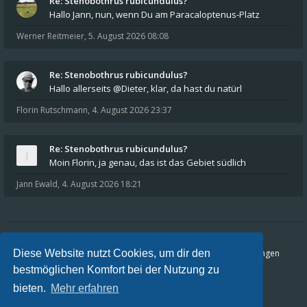
Re: Stenobothrus rubicundulus?
Hallo Jann, nun, wenn Du am Paracaloptenus-Platz
Werner Reitmeier
,
5. August 2026 08:08
Re: Stenobothrus rubicundulus?
Hallo allerseits @Dieter, klar, da hast du natürl
Florin Rutschmann
,
4. August 2026 23:37
Re: Stenobothrus rubicundulus?
Moin Florin, ja genau, das ist das Gebiet südlich
Jann Ewald
,
4. August 2026 18:21
Foren-Übersicht
FAQ
Datenschutz
Nutzungsbedingungen
Diese Website nutzt Cookies, um dir den
bestmöglichen Komfort bei der Nutzung zu
Alle Zeiten sind
UTC+02:00
bieten.
Mehr erfahren
Aktuelle Zeit: 10. August 2026 06:08