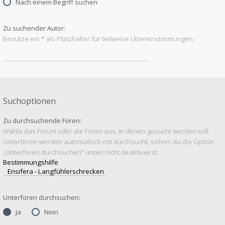
Nach einem Begriff suchen
Zu suchender Autor:
Benutze ein * als Platzhalter für teilweise Übereinstimmungen.
Suchoptionen
Zu durchsuchende Foren:
Wähle das Forum oder die Foren aus, in denen gesucht werden soll.
Unterforen werden automatisch mit durchsucht, sofern du die Option
„Unterforen durchsuchen“ unten nicht deaktivierst.
Unterforen durchsuchen:
Ja
Nein