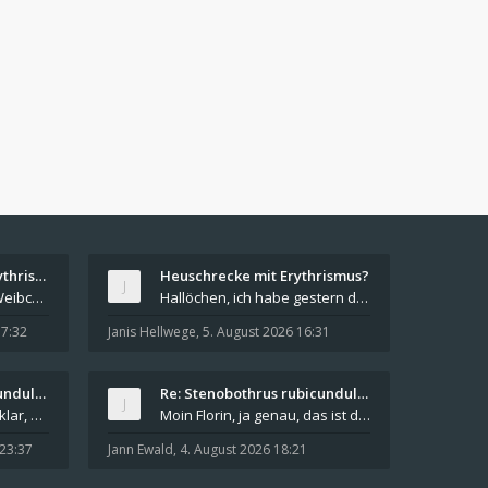
Re: Heuschrecke mit Erythrismus?
Heuschrecke mit Erythrismus?
Hallo Janis, Du hast ein Weibchen der Roten Keule
Hallöchen, ich habe gestern diese Heuschrecke auf
17:32
Janis Hellwege
,
5. August 2026 16:31
Re: Stenobothrus rubicundulus?
Re: Stenobothrus rubicundulus?
Hallo allerseits @Dieter, klar, da hast du natürl
Moin Florin, ja genau, das ist das Gebiet südlich
 23:37
Jann Ewald
,
4. August 2026 18:21