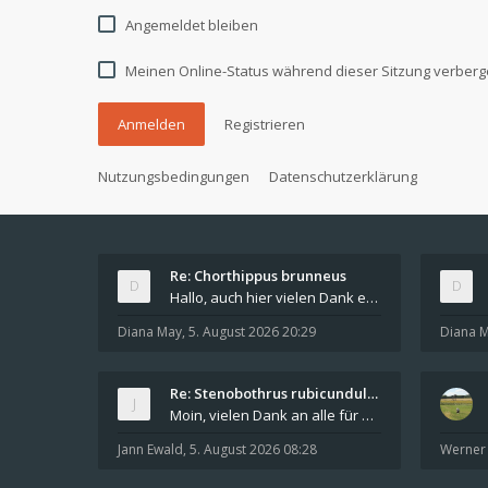
Angemeldet bleiben
Meinen Online-Status während dieser Sitzung verber
Anmelden
Registrieren
Nutzungsbedingungen
Datenschutzerklärung
Re: Chorthippus brunneus
Hallo, auch hier vielen Dank euch beiden. Das dopp
Diana May
,
5. August 2026 20:29
Diana 
Re: Stenobothrus rubicundulus?
Moin, vielen Dank an alle für die Hinweise und di
Jann Ewald
,
5. August 2026 08:28
Werner 