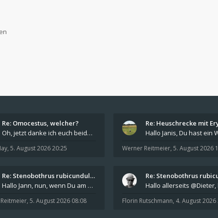
gen
Re: Omocestus, welcher?
Oh, jetzt danke ich euch beiden, dass ist jetzt ab
May
,
5. August 2026 20:25
Werner Reitmeier
,
5. August 2026 
Re: Stenobothrus rubicundulus?
Hallo Jann, nun, wenn Du am Paracaloptenus-Platz
Reitmeier
,
5. August 2026 08:08
Florin Rutschmann
,
4. August 2026