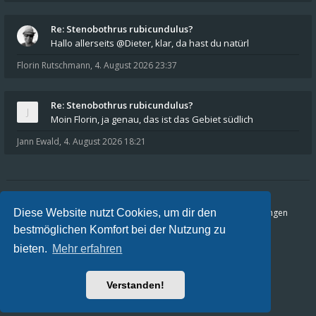
Re: Stenobothrus rubicundulus?
Hallo allerseits @Dieter, klar, da hast du natürl
Florin Rutschmann
,
4. August 2026 23:37
Re: Stenobothrus rubicundulus?
Moin Florin, ja genau, das ist das Gebiet südlich
Jann Ewald
,
4. August 2026 18:21
Diese Website nutzt Cookies, um dir den
Foren-Übersicht
FAQ
Datenschutz
Nutzungsbedingungen
bestmöglichen Komfort bei der Nutzung zu
Alle Zeiten sind
UTC+02:00
bieten.
Mehr erfahren
Aktuelle Zeit: 7. August 2026 00:51
Powered by
phpBB
® Forum Software © phpBB Limited
Verstanden!
Orthoptera.ch